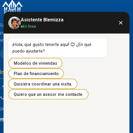
Asistente Blemizza
×
Somos una organización líder en el desarrollo de
En línea
proyectos inmobiliarios que destacan por su diseño
arquitectónico clásico y acabados de primera línea.
¡Hola, qué gusto tenerte aquí! 😊 ¿En qué 
puedo ayudarte?
Modelos de viviendas
Información de contacto
Plan de financiamiento
Quisiera coordinar una visita.
📍 Km 85 Vía Progreso, Playas, Guayas, Ecuador
Quiero que un asesor me contacte.
📞
096 934 4318
✉️
blemizza@gmail.com
📷
@blemizza_inmobiliaria