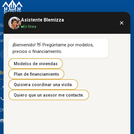
Asistente Blemizza
×
Somos una organización líder en el desarrollo de
En línea
proyectos inmobiliarios que destacan por su diseño
arquitectónico clásico y acabados de primera línea.
¡Bienvenido! 👋 Pregúntame por modelos, 
precios o financiamiento.
Modelos de viviendas
Información de contacto
Plan de financiamiento
Quisiera coordinar una visita.
📍 Km 85 Vía Progreso, Playas, Guayas, Ecuador
Quiero que un asesor me contacte.
📞
096 934 4318
✉️
blemizza@gmail.com
📷
@blemizza_inmobiliaria