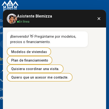
Asistente Blemizza
×
Somos una organización líder en el desarrollo de
En línea
proyectos inmobiliarios que destacan por su diseño
arquitectónico clásico y acabados de primera línea.
¡Bienvenido! 👋 Pregúntame por modelos, 
precios o financiamiento.
Modelos de viviendas
Información de contacto
Plan de financiamiento
Quisiera coordinar una visita.
📍 Km 85 Vía Progreso, Playas, Guayas, Ecuador
Quiero que un asesor me contacte.
📞
096 934 4318
✉️
blemizza@gmail.com
📷
@blemizza_inmobiliaria