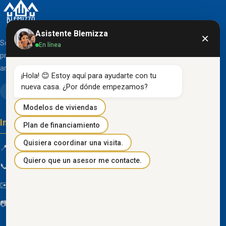
Asistente Blemizza
×
Somos una organización líder en el desarrollo de
En línea
proyectos inmobiliarios que destacan por su diseño
arquitectónico clásico y acabados de primera línea.
¡Hola! 😊 Estoy aquí para ayudarte con tu 
nueva casa. ¿Por dónde empezamos?
Modelos de viviendas
Información de contacto
Plan de financiamiento
Quisiera coordinar una visita.
📍 Km 85 Vía Progreso, Playas, Guayas, Ecuador
Quiero que un asesor me contacte.
📞
096 934 4318
✉️
blemizza@gmail.com
📷
@blemizza_inmobiliaria