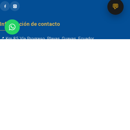
💬
Información de contacto
📍 Km 85 Vía Progreso, Playas, Guayas, Ecuador
📞
096 934 4318
✉️
blemizza@gmail.com
📷
@blemizza_inmobiliaria
Horarios de Atención
Lunes a Viernes: 8:00 AM – 4:00 PM
Sábado: 8:00 AM – 1:00 PM
Domingo: soporte por correo